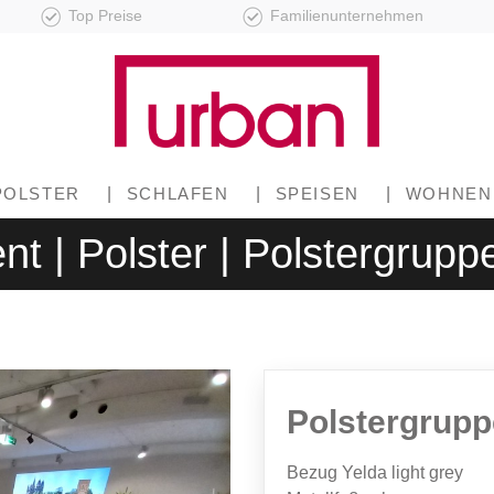
Top Preise
Familienunternehmen
POLSTER
|
SCHLAFEN
|
SPEISEN
|
WOHNEN
nt | Polster | Polstergrupp
Polstergrupp
Bezug Yelda light grey