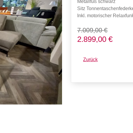
Metallfuß schwarz
Sitz Tonnentaschenfederk
Inkl. motorischer Relaxfu
7.009,00 €
2.899,00 €
Zurück