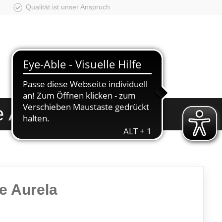
Qualität ist unser Anspruch
e Aurela
e Aurela